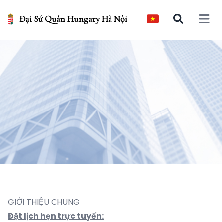
Đại Sứ Quán Hungary Hà Nội
Open 
GIỚI THIỆU CHUNG
Đặt lịch hẹn trực tuyến: