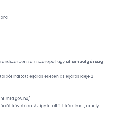
ára:
ó rendszerben sem szerepel, úgy
állampolgársági
lból indított eljárás esetén az eljárás ideje 2
ont.mfa.gov.hu/
ztrációt követően. Az így kitöltött kérelmet, amely