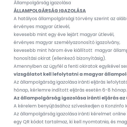
Állampolgárság igazolása
ÁLLAMPOLGÁRSÁG IGAZOLÁSA
A hatályos állampolgársági törvény szerint az alá
érvényes magyar útlevél,
kevesebb mint egy éve lejárt magyar útlevél,
érvényes magyar személyazonosító igazolvány,
kevesebb mint három éve kiállított magyar államp
honosítási okirat (ellenkező bizonyításig).
Amennyiben az ügyfél a fenti okiratok egyikével s
vizsgálatot kell lefolytatni a magyar állampo
Az állampolgárság igazolása iránti eljárás lefolytat
hónap, kérlemre indított eljárás esetén 6-8 hónap.
Az állampolgárság igazolása iránti eljárás az 
A kérelem benyújtásához szíveskedjen a Konzinfo I
Az állampolgárság igazolása iránti kérelmet onli
egy QR kódot tartalmaz, ki kell nyomtatnia, és mag