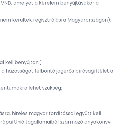
00 VND, amelyet a kérelem benyújtásakor a
 nem kerültek regisztrálásra Magyarországon):
l kell benyújtani)
s a házasságot felbontó jogerős bírósági ítélet a
mentumokra lehet szükség:
sra, hiteles magyar fordítással együtt kell
Európai Unió tagállamaiból származó anyakönyvi