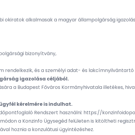
bbi okiratok alkalmasak a magyar állampolgárság igazolás
olgársági bizonyítvány,
em rendelkezik, és a személyi adat- és lakcímnyilvántart
lgárság igazolása céljából.
ására a Budapest Főváros Kormányhivatala illetékes, hivata
ügyfél kérelmére is indulhat.
dőpontfoglaló Rendszert használni:
https://konzinfoidop
ne módon a
Konzinfo Ügysegéd
felületen is kitöltheti regis
ával hoznia a konzulátusi ügyintézéshez.