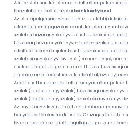
A konzulátuson kérelemre indult állampolgárság iga
konzulátuson kell befizetni
bankkártyával
.
Az állampolgársági vizsgálathoz az alábbi dokum
állampolgárság igazolása iránti kérelem nyomtatv
születés hazai anyakönyvezéséhez szükséges adat
házasság hazai anyakönyvezéséhez szükséges ada
a külföldi lakcím bejelentéséhez szükséges adatlap
születési anyakönyvi kivonat (ha nem angol, német 
családi állapotot igazoló okirat (házas: házassági 
jogerőre emelkedést igazoló okirattal; özvegy: egy
Adott esetben igazolni kell a magyar állampolgár
szülők (esetleg nagyszülők) házassági anyakönyvi 
szülők (esetleg nagyszülők) születési anyakönyvi k
Az anyakönyvi kivonatokat, eredetiben, amennyiben 
benyújtani. Hiteles fordítást az Országos Fordító és
kivonat esetén az adott tagállam joga szerint készí