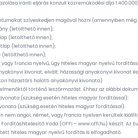
zolása iránti eljárás konzuli közreműködési díja 1.400.0
entumokat szíveskedjen magával hozni (amennyiben még
ány (
letölthető innen
);
lap (
letölthető innen
);
tlap (
letölthető innen
);
 (
letölthető innen
);
vagy francia nyelvű, úgy hiteles magyar nyelvű fordítássa
anyakönyvi kivonat; elvált: házassági anyakönyvi kivonat é
kori házastárs halotti anyakönyvi kivonata)
 felmenőktől történő leszármazást. Ehhez az alábbi doku
kivonata (szükség esetén hiteles magyar fordítással);
ivonata (szükség esetén hiteles magyar fordítással).
nem angol, német, vagy francia nyelven kerültek kiállítá
 Fordításhitelesítő Iroda (OFFI –
www.offi.hu
) készít. Az 
tett hiteles magyar nyelvű fordítás is elfogadható.