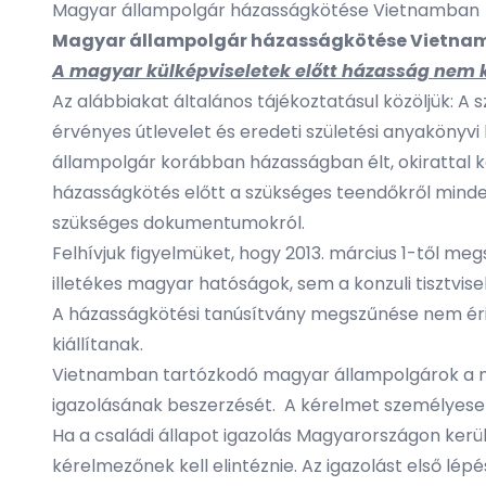
Magyar állampolgár házasságkötése Vietnamban
Magyar állampolgár házasságkötése Vietna
A magyar külképviseletek előtt házasság nem 
Az alábbiakat általános tájékoztatásul közöljük: 
érvényes útlevelet és eredeti születési anyakönyvi 
állampolgár korábban házasságban élt, okirattal ke
házasságkötés előtt a szükséges teendőkről minde
szükséges dokumentumokról.
Felhívjuk figyelmüket, hogy 2013. március 1-től me
illetékes magyar hatóságok, sem a konzuli tisztvis
A házasságkötési tanúsítvány megszűnése nem ér
kiállítanak.
Vietnamban tartózkodó magyar állampolgárok a ma
igazolásának beszerzését. A kérelmet személyesen 
Ha a családi állapot igazolás Magyarországon kerül 
kérelmezőnek kell elintéznie. Az igazolást első lép