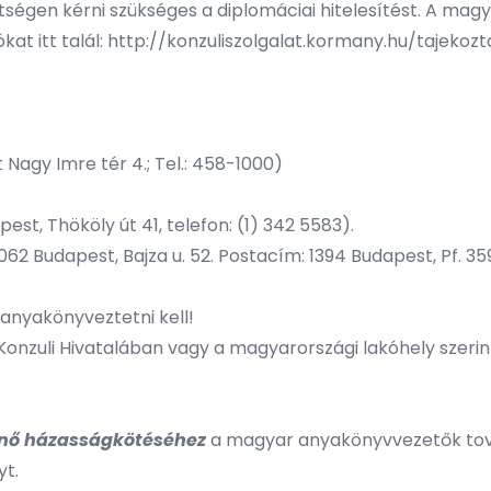
égen kérni szükséges a diplomáciai hitelesítést. A magya
at itt talál:
http://konzuliszolgalat.kormany.hu/tajekozt
Nagy Imre tér 4.; Tel.: 458-1000)
st, Thököly út 41, telefon: (1) 342 5583).
 1062 Budapest, Bajza u. 52. Postacím: 1394 Budapest, Pf. 
anyakönyveztetni kell!
nzuli Hivatalában vagy a magyarországi lakóhely szerint
énő házasságkötéséhez
a magyar anyakönyvvezetők továb
yt.