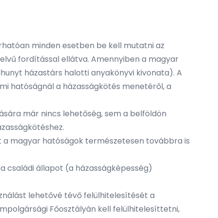
árhatóan minden esetben be kell mutatni az
nyelvű fordítással ellátva. Amennyiben a magyar
hunyt házastárs halotti anyakönyvi kivonata). A
ami hatóságnál a házasságkötés menetéről, a
ítására már nincs lehetőség, sem a belföldön
házasságkötéshez.
t a magyar hatóságok természetesen továbbra is
a családi állapot (a házasságképesség)
ználást lehetővé tévő felülhitelesítését a
polgársági Főosztályán kell felülhitelesíttetni,