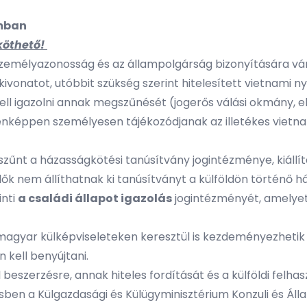
mban
köthető!
A személyazonosság és az állampolgárság bizonyítására v
kivonatot, utóbbit szükség szerint hitelesített vietnami 
ll igazolni annak megszűnését (jogerős válási okmány, el
nképpen személyesen tájékozódjanak az illetékes vietn
gszűnt a házasságkötési tanúsítvány jogintézménye, kiáll
elők nem állíthatnak ki tanúsítványt a külföldön történő 
inti
a családi állapot igazolás
jogintézményét, amelye
gyar külképviseleteken keresztül is kezdeményezhetik 
kell benyújtani.
beszerzésre, annak hiteles fordítását és a külföldi felhas
ésben a Külgazdasági és Külügyminisztérium Konzuli és Állam