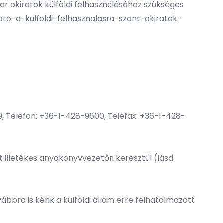
r okiratok külföldi felhasználásához szükséges
ato-a-kulfoldi-felhasznalasra-szant-okiratok-
359, Telefon: +36-1-428-9600, Telefax: +36-1-428-
 illetékes anyakönyvvezetőn keresztül (lásd
bra is kérik a külföldi állam erre felhatalmazott