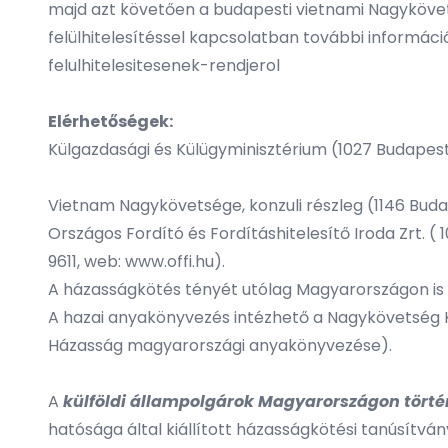
majd azt követően a budapesti vietnami Nagykövets
felülhitelesítéssel kapcsolatban további információk
felulhitelesitesenek-rendjerol
Elérhetőségek:
Külgazdasági és Külügyminisztérium (1027 Budapest 
Vietnam Nagykövetsége, konzuli részleg (1146 Budape
Országos Fordító és Fordításhitelesítő Iroda Zrt. (
9611, web:
www.offi.hu
).
A házasságkötés tényét utólag Magyarországon is 
A hazai anyakönyvezés intézhető a Nagykövetség Ko
Házasság magyarországi anyakönyvezése).
A
külföldi állampolgárok Magyarországon tört
hatósága által kiállított házasságkötési tanúsítván