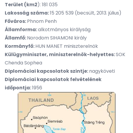
Terület (km2
): 181 035
Lakosság száma:
15 205 539 (becsült, 2013. július)
Főváros:
Phnom Penh
Államforma:
alkotmányos királyság
Államfő:
Norodom SIHAMONI király
Kormányfő:
HUN MANET miniszterelnök
Külügyminiszter, miniszterelnök-helyettes:
SOK
Chenda Sophea
Diplomáciai kapcsolatok szintje:
nagyköveti
Diplomáciai kapcsolatok felvételének
időpontja:
1956