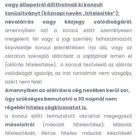
vagy állapotról állíthatnak ki konzuli
tanúsítványt (köznapi nevén „hitelesítés”):
névaláírás vagy kézjegy valódiságáról
,
amennyiben azt a konzul előtt személyesen
megjelent fél vagy a jogi személy felhatalmazott
képviselője konzul jelenlétében írja alá, vagy az
okiraton szereplő aláírását a sajátjának ismeri el
(aláírás hitelesítése); A konzuli tisztviselő az aláírás
valódiságát igazolja, az irat tartalmát nem vizsgálja,
azért nem felel.
Amennyiben az aláírásra cég nevében kerül sor,
úgy szükséges bemutatni a 30 napnál nem
régebbi
hiteles cégkivonatot is.
a konzul előtt felmutatott okirattal megegyező
másolatról
(másolat hitelesítése); Másolat
hitelesítését, illetve hiteles másolat készítését