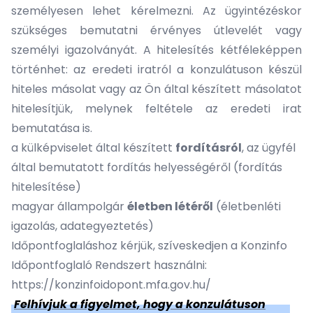
személyesen lehet kérelmezni. Az ügyintézéskor
szükséges bemutatni érvényes útlevelét vagy
személyi igazolványát. A hitelesítés kétféleképpen
történhet: az eredeti iratról a konzulátuson készül
hiteles másolat vagy az Ön által készített másolatot
hitelesítjük, melynek feltétele az eredeti irat
bemutatása is.
a külképviselet által készített
fordításról
, az ügyfél
által bemutatott fordítás helyességéről (fordítás
hitelesítése)
magyar állampolgár
életben létéről
(életbenléti
igazolás, adategyeztetés)
Időpontfoglaláshoz kérjük, szíveskedjen a Konzinfo
Időpontfoglaló Rendszert használni:
https://konzinfoidopont.mfa.gov.hu/
Felhívjuk a figyelmet, hogy a konzulátuson