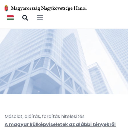
Magyarország Nagykövetsége Hanoi
Open main menu
Másolat, aláírás, fordítás hitelesítés
A magyar külképviseletek az alábbi tényekről