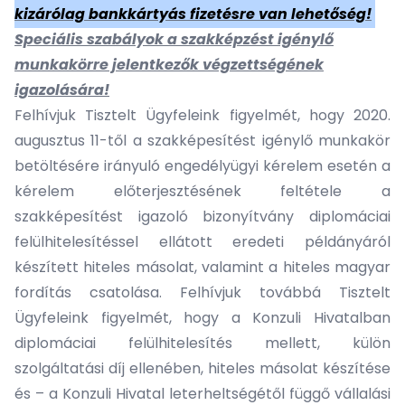
kizárólag bankkártyás fizetésre van lehetőség!
Speciális szabályok a szakképzést igénylő
munkakörre jelentkezők végzettségének
igazolására!
Felhívjuk Tisztelt Ügyfeleink figyelmét, hogy 2020.
augusztus 11-től a szakképesítést igénylő munkakör
betöltésére irányuló engedélyügyi kérelem esetén a
kérelem előterjesztésének feltétele a
szakképesítést igazoló bizonyítvány diplomáciai
felülhitelesítéssel ellátott eredeti példányáról
készített hiteles másolat, valamint a hiteles magyar
fordítás csatolása. Felhívjuk továbbá Tisztelt
Ügyfeleink figyelmét, hogy a Konzuli Hivatalban
diplomáciai felülhitelesítés mellett, külön
szolgáltatási díj ellenében, hiteles másolat készítése
és – a Konzuli Hivatal leterheltségétől függő vállalási